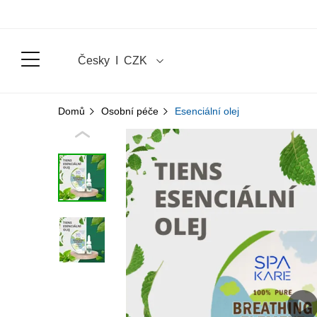
Česky
Ι
CZK
Domů
Osobní péče
Esenciální olej