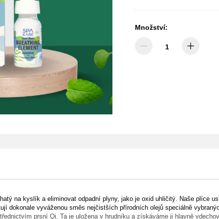
Množství:
tý na kyslík a eliminovat odpadní plyny, jako je oxid uhličitý. Naše plíce u
tují dokonale vyváženou směs nejčistších přírodních olejů speciálně vybraný
ostřednictvím prsní Qi. Ta je uložena v hrudníku a získáváme ji hlavně vdech