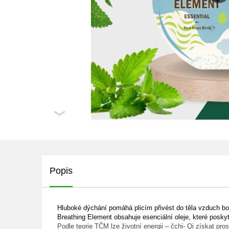
Popis
Hluboké dýchání pomáhá plicím přivést do těla vzduch boha
Breathing Element obsahuje esenciální oleje, které posky
Podle teorie TČM lze životní energii – čchi- Qi získat pr