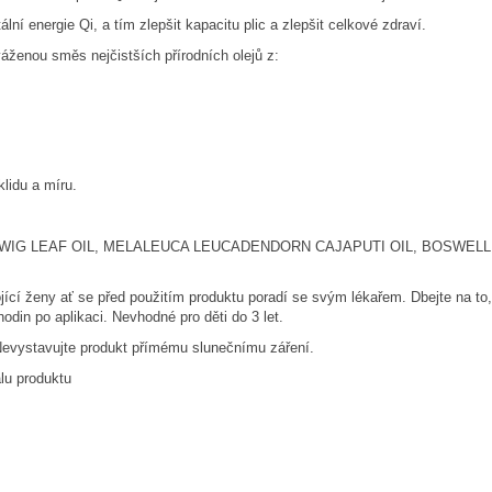
í energie Qi, a tím zlepšit kapacitu plic a zlepšit celkové zdraví.
ženou směs nejčistších přírodních olejů z:
lidu a míru.
TWIG LEAF OIL, MELALEUCA LEUCADENDORN CAJAPUTI OIL, BOSWEL
cí ženy ať se před použitím produktu poradí se svým lékařem. Dbejte na to, 
in po aplikaci. Nevhodné pro děti do 3 let.
evystavujte produkt přímému slunečnímu záření.
alu produktu