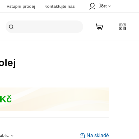
Účet
Vstupní prodej
Kontaktujte nás
Vítejte v Tiens!
REGISTROVAT SE
Karta
PŘIHLÁSIT SE
olej
Profil
Objednávka placená online
Adresa
0Kč
Promiňte! Související položky nebyly
nalezeny. Hledat v jiné záložce.
Na skladě
ublic