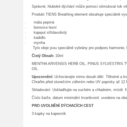
Správné, hluboké dýchání může pomoci stimulovat tok vitáln
Produkt TIENS Breathing element obsahuje speciálně vyvá
·
máta peprná
·
borovice lesní
·
kajeput střídavolistý
·
kadidlo
·
myrrha
Tyto oleje jsou speciálně vybrány pro podporu harmonie, k
Čistý Obsah:
10ml
MENTHA ARVENSIS HERB OIL, PINUS SYLVESTRIS 
OIL.
Upozornění:
Uchovávejte mimo dosah dětí. Těhotné a kojí
Chraňte před slunečním zářením nebo UV paprsky až 12 hod
Skladování: Uskladňujte na suchém a chladném, místě. N
Číslo šarže, datum minimální trvanlivosti: uvedeno na ob
PRO UVOLNĚNÍ DÝCHACÍCH CEST
3 kapky na kapesník