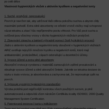
po celé délce
Vlastnosti hygienických vložek s aktivním kyslíkem a negativními ionty
1. Suché, prodyšné, neprosakující
Povrch je navržen tak, aby udržoval Vaši citlivou pokožku suchou a abyste cítily
maximální pohodlí. Extra silné absorbenty ve střední vrstvě vložky mají schopnost
vázat tekutinu a zbaví Vás nepříjemného pocitu vlhkosti. Pro Váš pocit sucha a
svěžesti jsou všechny vrstvy v těchto hygienických vložkách prodyšné.
2. Zbavování zápachu a bakterií výhradně pomocí čistě fyzikálních procesů
Jádro s aktivním kyslíkem a negativními ionty obsažené v hygienických vložkách
AiRiZ uvolňuje nejvyšší množství kyslíku a negativních iontů, které mají
antibakteriální, protizánětlivé, zápach odstraňující a desinfekční účinky.
3. Vysoce účinné a extra silné absorbenty
Absorpční vrstva je vyrobena z materiálů zamezujících zpětné prosakování a
obsahuje vysoce účinné a silné absorpční činitele. Jakmile se tekutina dostane do
styku s touto vrstvou, je absorbována a zachycena tak, že neprosakuje zpět na
povrch.
4. Vyhovuje vysokým hygienickým standardům
Výroba probíhá pod nejpřísnější kontrolou všech použitých surovin, je plně
automatizovaná a odpovídá všem nárokům Certifikátu kvality ISO9001: 2000 Quality
Management System Certification.
5. Patentovaná testovací karta s indikátorem
Tento test byl vyvinut speciálně pro účely samovyšetření zdravotního stavu v