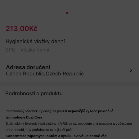
213,00Kč
Hygienické vložky denní
SPU：Vložky denní
Adresa doručení
Czech Republic,Czech Republic
Podrobnosti o produktu
Patentovaný výrobek vyvinutý za použití
nejnovější vysoce pokročilé
technologie Dual Core
S dámskými hygienickými vložkami AiRiZ se už nebudete cítit unavená a vyčerpaná
ani v období, kdy potřebujete tu nejlepší péči.
Koncentrace záporných iontům a kyslíku ovlivňuje hodně věcí