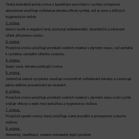
Tenká hedvábně jemná vrstva s bavlněným povrchem s rychlou schopností
absorbovat umožňuje vstřebávat tekutinu třikrát rychleji, než je tomu u běžných
hygienických vložek
2. vrstva:
Aktivní kyslík a negativní ionty poskytují antibakteriální, desinfekční a zdravotní
užitek přirozenou cestou.
3. vrstva:
Prodyšná vrstva umožňuje pronikání vodních molekul v plynném stavu, což pomáhá
k rychlému odvádění vlhkého vzduchu.
4. vrstva:
Super savá, tekutinu pohlcující vrstva
5. vrstva:
Jedinečná vatová vycpávka zaručuje rovnoměrné vstřebávání tekutiny a zamezuje
jejímu dalšímu prosakování po stranách
6. vrstva:
Prodyšná vrstva umožňuje pronikání vodních molekul v plynném stavu a tím rychle
snižuje vlhkost a teplo mezi pokožkou a hygienickou vložkou
7. vrstva:
Prodyšná spodní vrstva, která umožňuje volné proudění a prostupnost vzduchu
vložkou
8. vrstva:
Netoxický, nepřilnavý, snadno snímatelný lepící proužek