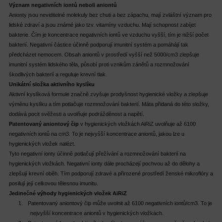
Význam negativních iontů neboli aniontů
Anionty jsou neviditelné molekuly bez chuti a bez zápachu, mají zvláštní význam pro
lidské zdraví a jsou známé jako tzv. vitamíny vzduchu. Mají schopnost zabíjet
bakterie. Čím je koncentrace negativních iontů ve vzduchu vyšší, tím je nižší počet
bakterií. Negativní částice účinně podporují imunitní systém a pomáhájí tak
předcházet nemocem. Obsah aniontů v prostředí vyšší než 5000/cm3 zlepšuje
imunitní systém lidského těla, působí proti vznikům zánětů a rozmnožování
škodlivých bakterií a reguluje krevní tlak.
Unikátní složka aktivního kyslíku
Aktivní kyslíková formule značně zvyšuje prodyšnost hygienické vložky a zlepšuje
výměnu kyslíku a tím potlačuje rozmnožování bakterií. Máta přidaná do této složky,
dodává pocit svěžesti a uvolňuje podrážděnost a napětí.
Patentovaný aniontový čip
v hygienických vložkách AiRiZ uvolňuje až 6100
negativních iontů na cm3. To je nejvyšší koncentrace aniontů, jakou lze u
hygienických vložek nalézt.
Tyto negativní ionty účinně potlačují přežívání a rozmnožování bakterií na
hygienických vložkách. Negativní ionty dále procházejí pochvou až do dělohy a
zlepšují krevní oběh. Tím podporují zdravé a přirozené prostředí ženské mikroflóry a
posilují její celkovou tělesnou imunitu.
Jedinečné výhody hygienických vložek AiRiZ
1.
Patentovaný aniontový čip může uvolnit až 6100 negativních iontů/cm3. To je
nejvyšší koncentrace aniontů v hygienických vložkách.