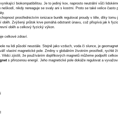
vynikající biokompatibilitou. Je to jediný kov, naprosto neutrální vůči lidské
lu neškodí, nikdy nereaguje se svaly ani s kostmi. Proto se také velice čast
áty.
schopnost prostřednictvím ionizace buněk regulovat proudy v těle, díky tomu
í oběh. Zvýšený průtok krve pomáhá odstranit únavu, což přispívá jak k fyzi
krevní oběh a celkový fyzický výkon.
je celkové zdraví.
le na lidi působí neustále. Stejně jako vzduch, voda či slunce, je geomagn
váří vlastní magnetické pole. Změny v globálním životním prostředí, rychlé ž
. Vědci zjistili, že používáním doplňkových magnetů můžeme podpořit celko
gnet
s přirozenou energií. Jeho magnetické pole dokáže regulovat a vyvažovat
í
l