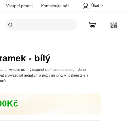
Účet
Vstupní prodej
Kontaktujte nás
Vítejte v Tiens!
REGISTROVAT SE
Karta
PŘIHLÁSIT SE
amek - bílý
Profil
Objednávka placená online
hují vysoce účinný magnet s přirozenou energií. Jeho
 a vyvažovat negativní a pozitivní ionty v lidském těle a
Adresa
inků.
,00Kč
Promiňte! Související položky nebyly
nalezeny. Hledat v jiné záložce.