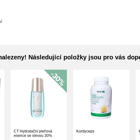
sí
nalezeny! Následující položky jsou pro vás do
CT Hydratační pleťová
Kordyceps
esence se slevou 30%