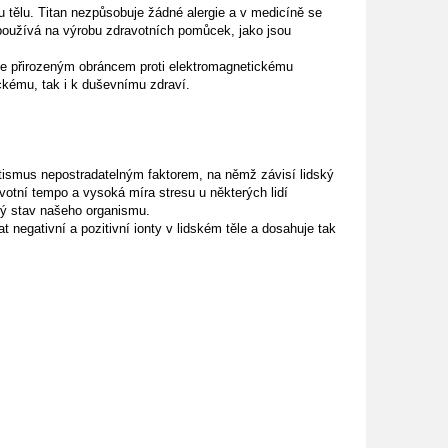
mu tělu. Titan nezpůsobuje žádné alergie a v medicíně se
o používá na výrobu zdravotních pomůcek, jako jsou
 je přirozeným obráncem proti elektromagnetickému
ckému, tak i k duševnímu zdraví.
etismus nepostradatelným faktorem, na němž závisí lidský
ivotní tempo a vysoká míra stresu u některých lidí
vý stav našeho organismu.
 negativní a pozitivní ionty v lidském těle a dosahuje tak