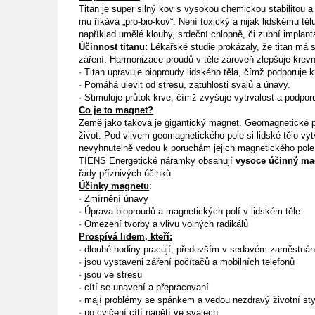
Titan je super silný kov s vysokou chemickou stabilitou a 
mu říkává „pro-bio-kov“. Není toxický a nijak lidskému tě
například umělé klouby, srdeční chlopně, či zubní implant
Účinnost titanu:
Lékařské studie prokázaly, že titan má 
záření. Harmonizace proudů v těle zároveň zlepšuje krevn
·
Titan upravuje bioproudy lidského těla, čímž podporuje 
·
Pomáhá ulevit od stresu, zatuhlosti svalů a únavy.
·
Stimuluje průtok krve, čímž zvyšuje vytrvalost a podporu
Co je to magnet?
Země jako taková je gigantický magnet. Geomagnetické po
život. Pod vlivem geomagnetického pole si lidské tělo vyt
nevyhnutelně vedou k poruchám jejich magnetického pole
TIENS Energetické náramky obsahují
vysoce účinný ma
řady příznivých účinků.
Účinky magnetu
:
·
Zmírnění únavy
·
Úprava bioproudů a magnetických polí v lidském těle
·
Omezení tvorby a vlivu volných radikálů
Prospívá lidem, kteří:
·
dlouhé hodiny pracují, především v sedavém zaměstnán
·
jsou vystaveni záření počítačů a mobilních telefonů
·
jsou ve stresu
·
cítí se unavení a přepracovaní
·
mají problémy se spánkem a vedou nezdravý životní sty
·
po cvičení cítí napětí ve svalech.