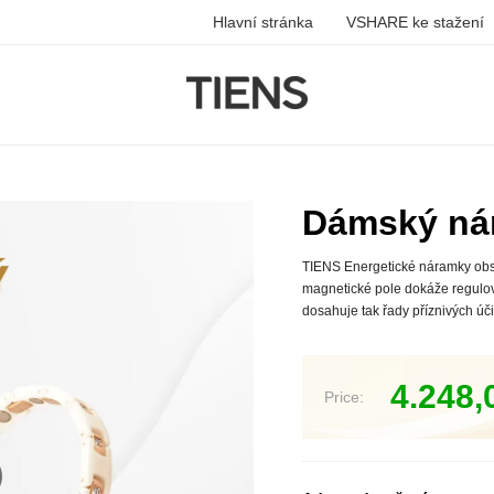
Hlavní stránka
VSHARE ke stažení
Dámský nár
TIENS Energetické náramky obsa
magnetické pole dokáže regulovat
dosahuje tak řady příznivých úč
4.248
Price: