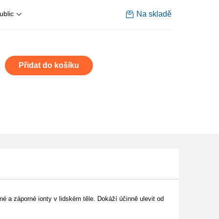
Na skladě
ublic
Přidat do košíku
 a záporné ionty v lidském těle. Dokáží účinně ulevit od