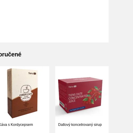
poručené
Káva s Kordycepsem
Datlový koncetrovaný sirup