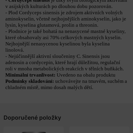
-
Cordyceps sinensis
je díky svým biologickým aktivitám
v asijských kulturách po dlouhou dobu pozorován.
- Plod Cordyceps sinensis je zdrojem aktivních volných
aminokyselin, včetně nejhojnějších aminokyselin, jako je
lysin, kyselina glutamová, prolin a threonin.
- Plodnice je také bohatá na nenasycené mastné kyseliny,
které obsahovaly asi 70% celkových mastných kyselin.
Nejhojnější nenasycenou kyselinou byla kyselina
linolová.
- Nejúčinnější aktivní sloučeniny C. Sinensis jsou
adenosin a cordycepin, které hrají důležitou, regulační
roli v mnoha metabolických reakcích v tělních buňkách.
Minimální trvanlivost:
Uvedeno na obalu produktu
Podmínky skladování:
uchovávejte na tmavém, suchém a
chladném místě, mimo dosah malých dětí.
Doporučené položky