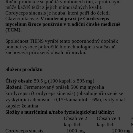
Roční produkce se počítá v milionech tun, a proto nyní
může každý těžit z jejích mimořádných kvalit.
Cordyceps sinensis je houba, která patří do čeledi
Clavicipitaceae.
V moderní praxi je Cordcyceps
mycelium široce používán v tradiční čínské medicíně
(TCM).
Společnost TIENS vyrábí tento pozoruhodný doplněk
pomocí vysoce pokročilé biotechnologie a současně
zachovává přirozený obsah přípravku.
Složení produktu
Čistý obsah:
59,5 g (100 kapslí x 595 mg)
Složení:
Fermentovaný prášek 500 mg mycelia
kordycepsu (Cordyceps sinensis) (obsahujepřirozeně se
vyskytující adenosin – 0,15% amanitol – 6%), tvrdý obal
kapsle: želatina
Složky s nutričními a/nebo fyziologickými účinky:
Obsah ve 2
Obsah ve 4
kapslích
kapslích
Cordyceps sinesis
1000 mg
2000 mg
-