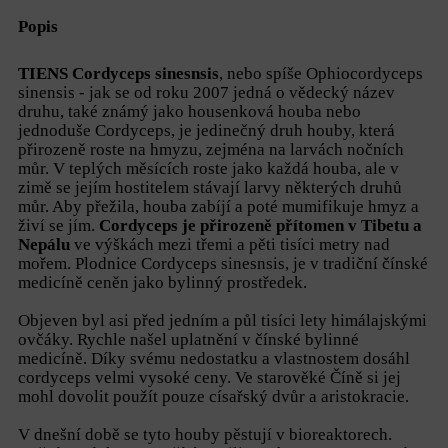
Popis
TIENS Cordyceps sinesnsis
, nebo spíše Ophiocordyceps
sinensis - jak se od roku 2007 jedná o vědecký název
druhu, také známý jako housenková houba nebo
jednoduše Cordyceps, je jedinečný druh houby, která
přirozeně roste na hmyzu, zejména na larvách nočních
můr. V teplých měsících roste jako každá houba, ale v
zimě se jejím hostitelem stávají larvy některých druhů
můr. Aby přežila, houba zabíjí a poté mumifikuje hmyz a
živí se jím.
Cordyceps je přirozeně přítomen v Tibetu a
Nepálu
ve výškách mezi třemi a pěti tisíci metry nad
mořem. Plodnice Cordyceps sinesnsis, je v tradiční čínské
medicíně ceněn jako bylinný prostředek.
Objeven byl asi před jedním a půl tisíci lety himálajskými
ovčáky. Rychle našel uplatnění v čínské bylinné
medicíně. Díky svému nedostatku a vlastnostem dosáhl
cordyceps velmi vysoké ceny. Ve starověké Číně si jej
mohl dovolit použít pouze císařský dvůr a aristokracie.
V dnešní době se tyto houby pěstují v bioreaktorech.