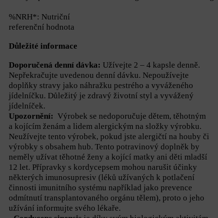
%NRH*: Nutriční
referenční hodnota
Důležité informace
Doporučená denní dávka:
Užívejte 2 – 4 kapsle denně.
Nepřekračujte uvedenou denní dávku. Nepoužívejte
doplňky stravy jako náhražku pestrého a vyváženého
jídelníčku. Důležitý je zdravý životní styl a vyvážený
jídelníček.
Upozornění:
Výrobek se nedoporučuje dětem, těhotným
a kojícím ženám a lidem alergickým na složky výrobku.
Neužívejte tento výrobek, pokud jste alergičtí na houby či
výrobky s obsahem hub. Tento potravinový doplněk by
neměly užívat těhotné ženy a kojící matky ani děti mladší
12 let. Přípravky s kordycepsem mohou narušit účinky
některých imunosupresiv (léků užívaných k potlačení
činnosti imunitního systému například jako prevence
odmítnutí transplantovaného orgánu tělem), proto o jeho
užívání informujte svého lékaře.